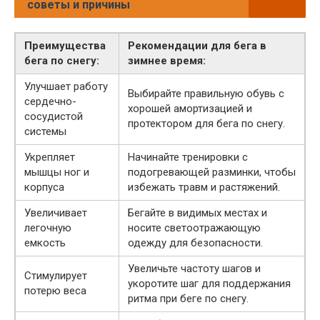
советы и причины
Преимущества
Рекомендации для бега в
бега по снегу:
зимнее время:
Улучшает работу
Выбирайте правильную обувь с
сердечно-
хорошей амортизацией и
сосудистой
протектором для бега по снегу.
системы
Укрепляет
Начинайте тренировки с
мышцы ног и
подогревающей разминки, чтобы
корпуса
избежать травм и растяжений.
Увеличивает
Бегайте в видимых местах и
легочную
носите светоотражающую
емкость
одежду для безопасности.
Увеличьте частоту шагов и
Стимулирует
укоротите шаг для поддержания
потерю веса
ритма при беге по снегу.