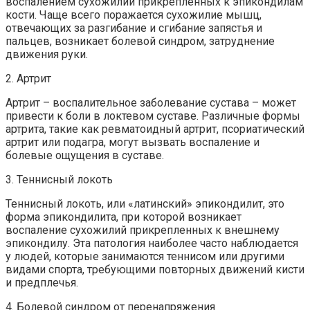
воспалением сухожилий прикрепленных к эпикондилам
кости. Чаще всего поражается сухожилие мышц,
отвечающих за разгибание и сгибание запястья и
пальцев, возникает болевой синдром, затруднение
движения руки.
2. Артрит
Артрит – воспалительное заболевание сустава – может
привести к боли в локтевом суставе. Различные формы
артрита, такие как ревматоидный артрит, псориатический
артрит или подагра, могут вызвать воспаление и
болевые ощущения в суставе.
3. Теннисный локоть
Теннисный локоть, или «латинский» эпикондилит, это
форма эпикондилита, при которой возникает
воспаление сухожилий прикрепленных к внешнему
эпикондилу. Эта патология наиболее часто наблюдается
у людей, которые занимаются теннисом или другими
видами спорта, требующими повторных движений кисти
и предплечья.
4. Болевой синдром от перенапряжения