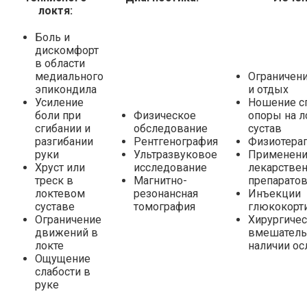
локтя:
Боль и
дискомфорт
в области
медиального
Ограничени
эпикондила
и отдых
Усиление
Ношение с
боли при
Физическое
опоры на л
сгибании и
обследование
сустав
разгибании
Рентгенография
Физиотерап
руки
Ультразвуковое
Применен
Хруст или
исследование
лекарстве
треск в
Магнитно-
препарато
локтевом
резонансная
Инъекции
суставе
томография
глюкокорт
Ограничение
Хирургиче
движений в
вмешатель
локте
наличии о
Ощущение
слабости в
руке