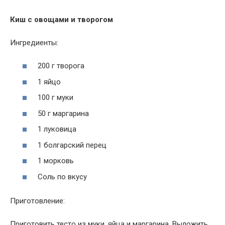
Киш с овощами и творогом
Ингредиенты:
200 г творога
1 яйцо
100 г муки
50 г маргарина
1 луковица
1 болгарский перец
1 морковь
Соль по вкусу
Приготовление:
Приготовить тесто из муки, яйца и маргарина. Выложить