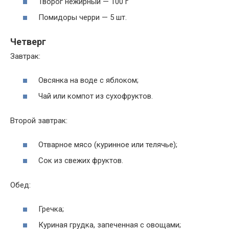
Творог нежирный — 100 г
Помидоры черри — 5 шт.
Четверг
Завтрак:
Овсянка на воде с яблоком;
Чай или компот из сухофруктов.
Второй завтрак:
Отварное мясо (куринное или телячье);
Сок из свежих фруктов.
Обед:
Гречка;
Куриная грудка, запеченная с овощами;