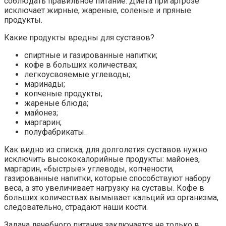
соблюдать правильное питание. Диета при артрозе
исключает жирные, жареные, соленые и пряные
продукты.
Какие продукты вредны для суставов?
спиртные и газированные напитки;
кофе в больших количествах;
легкоусвояемые углеводы;
маринады;
копченые продукты;
жареные блюда;
майонез;
маргарин;
полуфабрикаты.
Как видно из списка, для долголетия суставов нужно
исключить высококалорийные продукты: майонез,
маргарин, «быстрые» углеводы, копчености,
газированные напитки, которые способствуют набору
веса, а это увеличивает нагрузку на суставы. Кофе в
больших количествах вымывает кальций из организма,
следовательно, страдают наши кости.
Задача лечебного питания заключается не только в