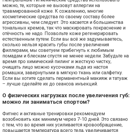
можно, те, которые не вызовут аллергии на
травмированной коже. К сожалению, многие
косметические средства по своему составу более
агрессивны, чем следует. Это касается и большинства
тональных кремов, так что маскировать покраснение и
отёчность не надо. Позвольте коже регенерировать
естественным путем. Если вы всё же задумываетесь,
сколько нельзя красить губы после увеличения
филлерами, мы советуем прибегнуть к любимым
помадам и блескам спустя не менее недели. Забудьте на
время про химический пилинг и жесткую чистку,
очищать лицо можно кусочками льда из настоя
ромашки, завернутыми в мягкую ткань или салфетку.
Если вы хотите сделать перманентный макияж и татуаж
– лучше сделайте их до сеансов инъекций.
О физических нагрузках после увеличения губ:
можно ли заниматься спортом?
Фитнес и активные тренировки рекомендуем
возобновить как минимум через 7-10 дней. Это связано
с тем, что во время них усиливается кровообращение,
повышается температура всего тела, увеличивается