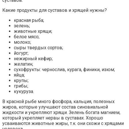
суставов.
Какие продукты для суставов и хрящей нужны?
красная рыба;
зелень;
животные хрящи;
белое мясо;
молоко;
сыры твердых сортов;
йогурт;
нежирный кефир;
желатин;
сухофрукты: чернослив, курага, финики, изюм;
яйца;
крупы;
грибы;
кукуруза.
В красной рыбе много фосфора, кальция, полезных
жиров, которые улучшают состав синовиальной
жидкости и укрепляют хрящи. Зелень богата магнием,
который укрепляет нервы в суставах. Хорошо
усваиваются животные жиры, т.к. они схожи с хрящами
человека.