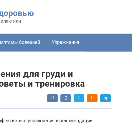
здоровью
филактики
мптомы болезней
Упражнения
ния для груди и
оветы и тренировка