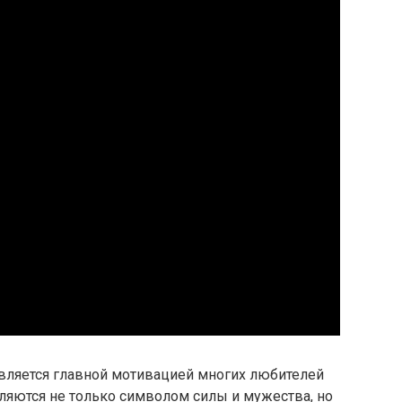
вляется главной мотивацией многих любителей
ляются не только символом силы и мужества, но