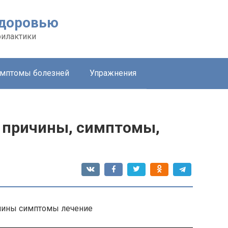
здоровью
филактики
мптомы болезней
Упражнения
 причины, симптомы,