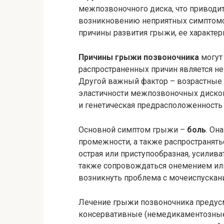
межпозвоночного диска, что приводи
возникновению неприятных симптомо
причины развития грыжи, ее характе
Причины грыжи позвоночника
могут
распространенных причин является не
Другой важный фактор – возрастные
эластичности межпозвоночных дисков
и генетическая предрасположенность
Основной симптом грыжи –
боль
. Он
промежности, а также распространят
острая или приступообразная, усилива
также сопровождаться онемением или
возникнуть проблема с мочеиспускан
Лечение грыжи позвоночника предус
консервативные (немедикаментозные