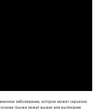
раненное заболевание, которое может серьезно
В основе грыжи лежит вывих или вытекание