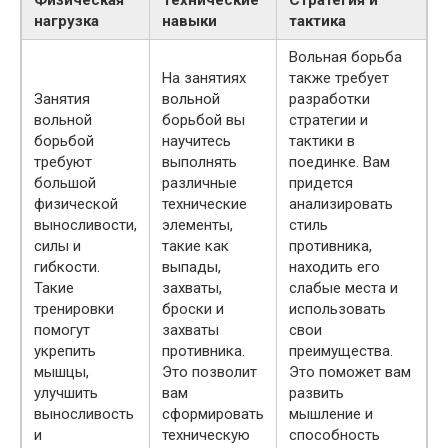
нагрузка
навыки
тактика
Вольная борьба
На занятиях
также требует
Занятия
вольной
разработки
вольной
борьбой вы
стратегии и
борьбой
научитесь
тактики в
требуют
выполнять
поединке. Вам
большой
различные
придется
физической
технические
анализировать
выносливости,
элементы,
стиль
силы и
такие как
противника,
гибкости.
выпады,
находить его
Такие
захваты,
слабые места и
тренировки
броски и
использовать
помогут
захваты
свои
укрепить
противника.
преимущества.
мышцы,
Это позволит
Это поможет вам
улучшить
вам
развить
выносливость
сформировать
мышление и
и
техническую
способность