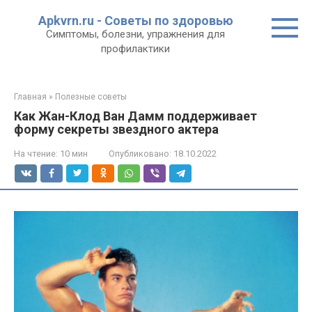
Перейти
Apkvrn.ru - Советы по здоровью
к
Симптомы, болезни, упражнения для
контенту
профилактики
Главная
»
Полезные советы
Как Жан-Клод Ван Дамм поддерживает
форму секреты звездного актера
На чтение:
10 мин
Опубликовано:
18.10.2022