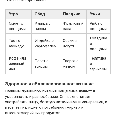
Утро
Обед
Полдник
Ужин
Омлет с
Курица с
Фруктовый
Рыба с
овощами
рисом
салат
овощами
Говядина
Тост с
Индейка с
Орехи и
с
авокадо
картофелем
йогурт
овощами
Кофе или
Телятина
Салат с
Творог с
зеленый
с
тунцом
медом
чай
гарниром
Здоровое и сбалансированное питание
Главным принципом питания Ван Дамма является
умеренность и разнообразие. Он предпочитает
употреблять пищу, богатую витаминами и минералами, и
избегает излишнего потребления жирных и
высококалорийных продуктов.