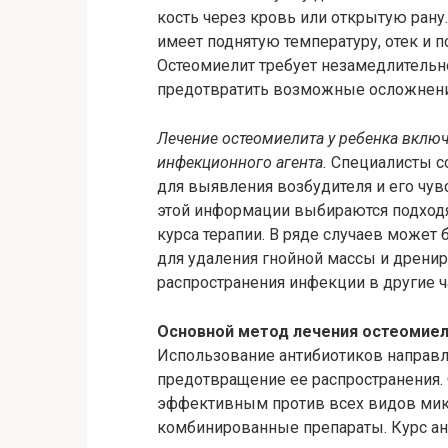
кость через кровь или открытую ран
имеет поднятую температуру, отек и 
Остеомиелит требует незамедлительно
предотвратить возможные осложнения
Лечение остеомиелита у ребенка включа
инфекционного агента.
Специалисты с
для выявления возбудителя и его чув
этой информации выбираются подходя
курса терапии. В ряде случаев може
для удаления гнойной массы и дрени
распространения инфекции в другие ча
Основной метод лечения остеомиели
Использование антибиотиков направл
предотвращение ее распространения.
эффективным против всех видов микр
комбинированные препараты. Курс а