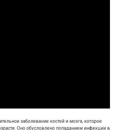
ительное заболевание костей и мозга, которое
озрасте. Оно обусловлено попаданием инфекции в