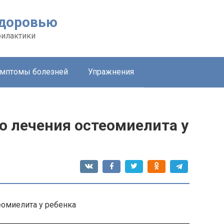
здоровью
филактики
мптомы болезней
Упражнения
 лечения остеомиелита у