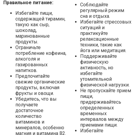
Правильное питание:
Соблюдайте
регулярный режим
Избегайте пищи,
сна и отдыха.
содержащей тирамин,
Избегайте стрессовых
такую как сыр,
ситуаций и
шоколад,
практикуйте
маринованные
релаксационные
продукты.
техники, такие как
Ограничьте
йога или медитация.
потребление кофеина,
Поддерживайте
алкоголя и
физическую
газированных
активность, но
напитков.
избегайте
Предпочитайте
утомительной
свежие органические
физической нагрузки.
продукты, включая
Не пропускайте прием
фрукты и овощи.
пищи,
Убедитесь, что вы
придерживайтесь
получаете
определенных
достаточное
временных
количество
интервалов между
витаминов и
приемами пищи.
минералов, особенно
Избегайте
магния и витамина B2.