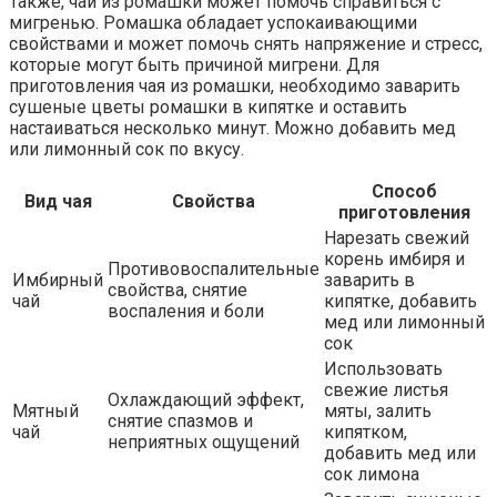
Также, чай из ромашки может помочь справиться с
мигренью. Ромашка обладает успокаивающими
свойствами и может помочь снять напряжение и стресс,
которые могут быть причиной мигрени. Для
приготовления чая из ромашки, необходимо заварить
сушеные цветы ромашки в кипятке и оставить
настаиваться несколько минут. Можно добавить мед
или лимонный сок по вкусу.
Способ
Вид чая
Свойства
приготовления
Нарезать свежий
корень имбиря и
Противовоспалительные
Имбирный
заварить в
свойства, снятие
чай
кипятке, добавить
воспаления и боли
мед или лимонный
сок
Использовать
свежие листья
Охлаждающий эффект,
Мятный
мяты, залить
снятие спазмов и
чай
кипятком,
неприятных ощущений
добавить мед или
сок лимона