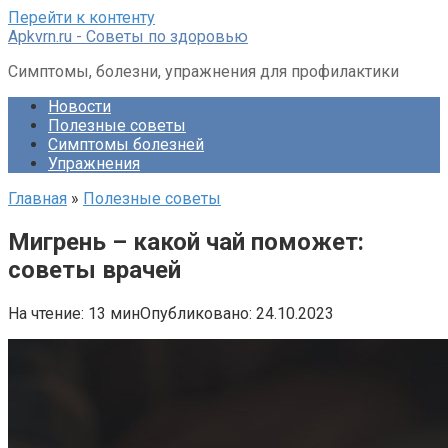
Перейти к контенту
Apkvrn.ru - Советы по здоровью
Симптомы, болезни, упражнения для профилактики
Новости
Полезные советы
Симптомы болезней
Упражнения
Главная
»
Полезные советы
Мигрень – какой чай поможет:
советы врачей
На чтение:
13 мин
Опубликовано:
24.10.2023