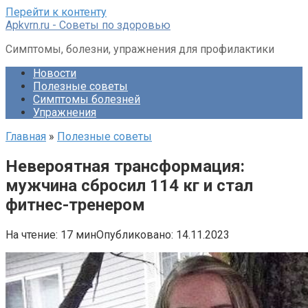
Перейти к контенту
Apkvrn.ru - Советы по здоровью
Симптомы, болезни, упражнения для профилактики
Новости
Полезные советы
Симптомы болезней
Упражнения
Главная
»
Полезные советы
Невероятная трансформация:
мужчина сбросил 114 кг и стал
фитнес-тренером
На чтение:
17 мин
Опубликовано:
14.11.2023