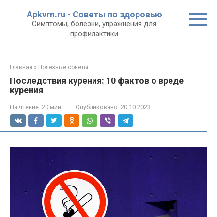
Перейти
Apkvrn.ru - Советы по здоровью
к
Симптомы, болезни, упражнения для
контенту
профилактики
Главная
»
Полезные советы
Последствия курения: 10 фактов о вреде
курения
На чтение:
20 мин
Опубликовано:
20.10.2023