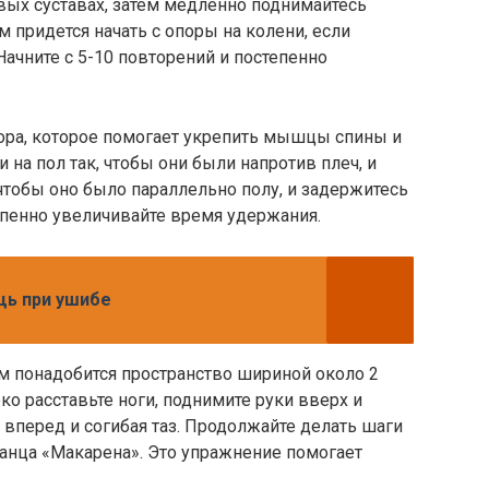
евых суставах, затем медленно поднимайтесь
 придется начать с опоры на колени, если
ачните с 5-10 повторений и постепенно
кора, которое помогает укрепить мышцы спины и
и на пол так, чтобы они были напротив плеч, и
 чтобы оно было параллельно полу, и задержитесь
епенно увеличивайте время удержания.
щь при ушибе
ам понадобится пространство шириной около 2
ко расставьте ноги, поднимите руки вверх и
 вперед и согибая таз. Продолжайте делать шаги
танца «Макарена». Это упражнение помогает