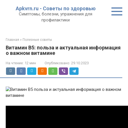
Перейти
Apkvrn.ru - Советы по здоровью
к
Симптомы, болезни, упражнения для
контенту
профилактики
Главная
»
Полезные советы
Витамин B5: польза и актуальная информация
о важном витамине
На чтение:
12 мин
Опубликовано:
29.10.2023