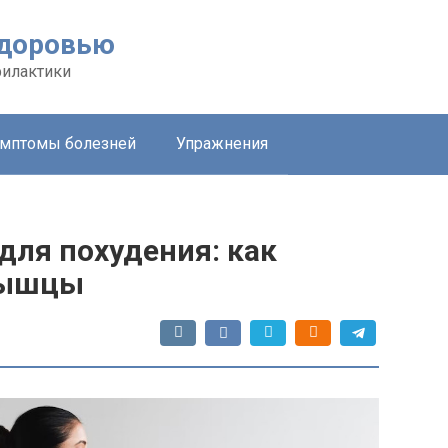
здоровью
филактики
мптомы болезней
Упражнения
для похудения: как
мышцы