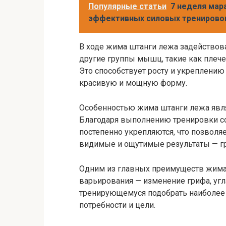
Популярные статьи
7 неделя мар
эффективных силовых тренирово
В ходе жима штанги лежа задействов
другие группы мышц, такие как пле
Это способствует росту и укреплению 
красивую и мощную форму.
Особенностью жима штанги лежа явля
Благодаря выполнению тренировки со
постепенно укрепляются, что позволя
видимые и ощутимые результаты — гр
Одним из главных преимуществ жима
варьирования — изменение грифа, угла
тренирующемуся подобрать наиболее
потребности и цели.