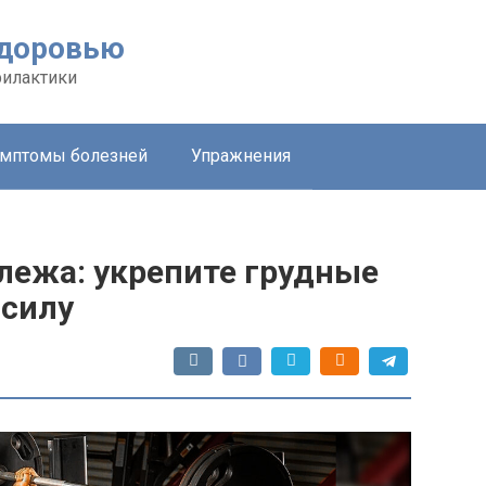
здоровью
филактики
мптомы болезней
Упражнения
лежа: укрепите грудные
 силу