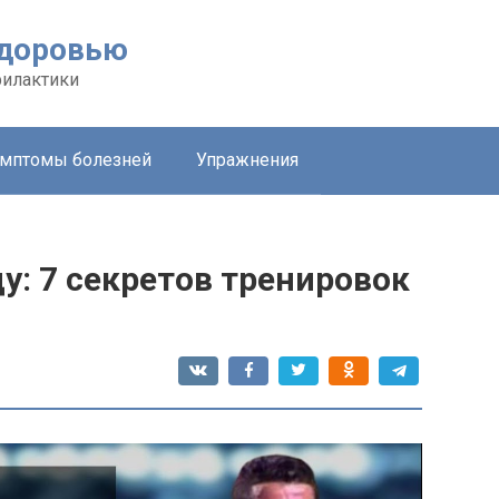
здоровью
филактики
мптомы болезней
Упражнения
у: 7 секретов тренировок