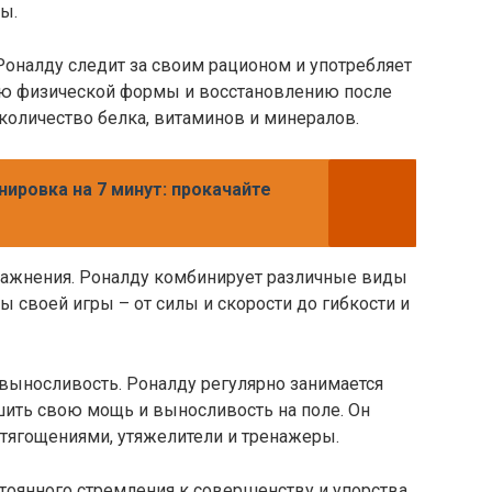
ы.
 Роналду следит за своим рационом и употребляет
ию физической формы и восстановлению после
количество белка, витаминов и минералов.
нировка на 7 минут: прокачайте
ражнения. Роналду комбинирует различные виды
ы своей игры – от силы и скорости до гибкости и
 выносливость. Роналду регулярно занимается
ить свою мощь и выносливость на поле. Он
отягощениями, утяжелители и тренажеры.
тоянного стремления к совершенству и упорства.