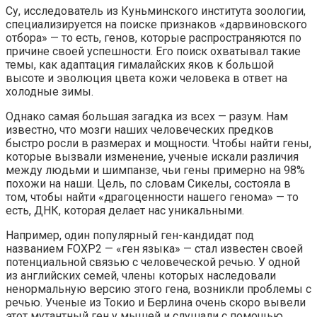
Су, исследователь из Куньминского института зоологии,
специализируется на поиске признаков «дарвиновского
отбора» — то есть, генов, которые распространяются по
причине своей успешности. Его поиск охватывал такие
темы, как адаптация гималайских яков к большой
высоте и эволюция цвета кожи человека в ответ на
холодные зимы.
Однако самая большая загадка из всех — разум. Нам
известно, что мозги наших человеческих предков
быстро росли в размерах и мощности. Чтобы найти гены,
которые вызвали изменение, ученые искали различия
между людьми и шимпанзе, чьи гены примерно на 98%
похожи на наши. Цель, по словам Сикелы, состояла в
том, чтобы найти «драгоценности нашего генома» — то
есть, ДНК, которая делает нас уникальными.
Например, один популярный ген-кандидат под
названием FOXP2 — «ген языка» — стал известен своей
потенциальной связью с человеческой речью. У одной
из английских семей, члены которых наследовали
ненормальную версию этого гена, возникли проблемы с
речью. Ученые из Токио и Берлина очень скоро вывели
этот мутантный ген у мышей и слушали с помощью