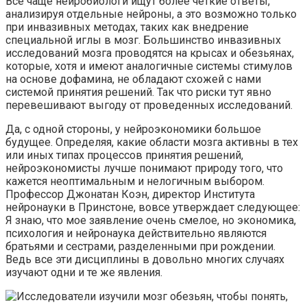
Все чаще нейробиологи ищут более четкие ответы,
анализируя отдельные нейроны, а это возможно только
при инвазивных методах, таких как внедрение
специальной иглы в мозг. Большинство инвазивных
исследований мозга проводятся на крысах и обезьянах,
которые, хотя и имеют аналогичные системы стимулов
на основе дофамина, не обладают схожей с нами
системой принятия решений. Так что риски тут явно
перевешивают выгоду от проведенных исследований.
Да, с одной стороны, у нейроэкономики большое
будущее. Определяя, какие области мозга активны в тех
или иных типах процессов принятия решений,
нейроэкономисты лучше понимают природу того, что
кажется неоптимальным и нелогичным выбором.
Профессор Джонатан Коэн, директор Института
нейронауки в Принстоне, вовсе утверждает следующее:
Я знаю, что мое заявление очень смелое, но экономика,
психология и нейронаука действительно являются
братьями и сестрами, разделенными при рождении.
Ведь все эти дисциплины в довольно многих случаях
изучают одни и те же явления.