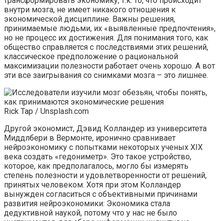
трансформировать экономику, т.к. то, что происходит
внутри мозга, не имеет никакого отношения к
экономической дисциплине. Важны решения,
принимаемые людьми, их «выявленные предпочтения»,
но не процесс их достижения. Для понимания того, как
общество справляется с последствиями этих решений,
классическое предположение о рациональной
максимизации полезности работает очень хорошо. А вот
эти все заигрывания со снимками мозга – это лишнее.
Rick Tap / Unsplash.com
Другой экономист, Дэвид Колландер из университета
Миддлбери в Вермонте, иронично сравнивает
нейроэкономику с попытками некоторых ученых XIX
века создать «гедониметр». Это такое устройство,
которое, как предполагалось, могло бы измерять
степень полезности и удовлетворенности от решений,
принятых человеком. Хотя при этом Колландер
вынужден согласиться с объективными причинами
развития нейроэкономики: Экономика стала
дедуктивной наукой, потому что у нас не было