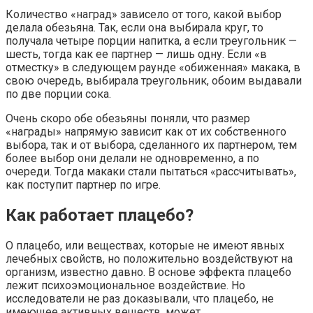
Количество «наград» зависело от того, какой выбор
делала обезьяна. Так, если она выбирала круг, то
получала четыре порции напитка, а если треугольник —
шесть, тогда как ее партнер — лишь одну. Если «в
отместку» в следующем раунде «обиженная» макака, в
свою очередь, выбирала треугольник, обоим выдавали
по две порции сока.
Очень скоро обе обезьяны поняли, что размер
«награды» напрямую зависит как от их собственного
выбора, так и от выбора, сделанного их партнером, тем
более выбор они делали не одновременно, а по
очереди. Тогда макаки стали пытаться «рассчитывать»,
как поступит партнер по игре.
Как работает плацебо?
О плацебо, или веществах, которые не имеют явных
лечебных свойств, но положительно воздействуют на
организм, известно давно. В основе эффекта плацебо
лежит психоэмоциональное воздействие. Но
исследователи не раз доказывали, что плацебо, не
имеющее активных веществ, может