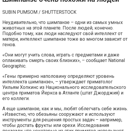
SUBIN PUMSOM / SHUTTERSTOCK
Неудивительно, что шимпанзе – одни из самых умных
животных на этой планете. После людей, конечно.
Подобно тому, как люди наследуют свой интеллект от
матери, интеллект шимпанзе тоже во многом зависит от
генов.
«Они могут учить слова, играть с предметами и даже
оплакивать смерть своих близких», – сообщает National
Geographic.
«Гены примерно наполовину определяют уровень
интеллекта шимпанзе», – утверждает приматолог
Уильям Хопкинс из Национального исследовательского
центра приматов Йеркса в Атланте (штат Джорджия) и
его коллеги.
А еще шимпанзе, как и мы, любят облегчать себе жизнь.
«Известно, что обезьяны сооружают и используют
инструменты для решения простых задач – например,
чтобы достать фрукты или орехи. Исследования
показали, что некоторые из этих приматов используют