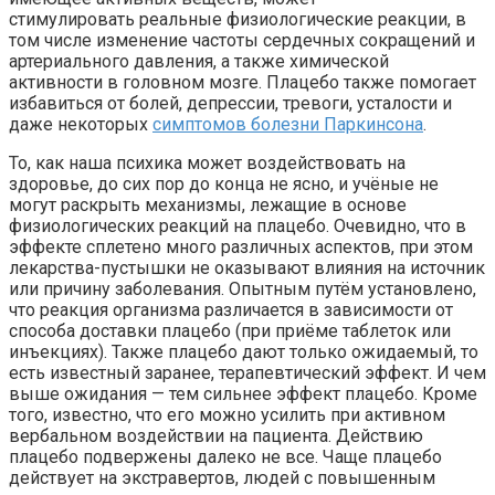
стимулировать реальные физиологические реакции, в
том числе изменение частоты сердечных сокращений и
артериального давления, а также химической
активности в головном мозге. Плацебо также помогает
избавиться от болей, депрессии, тревоги, усталости и
даже некоторых
симптомов болезни Паркинсона
.
То, как наша психика может воздействовать на
здоровье, до сих пор до конца не ясно, и учёные не
могут раскрыть механизмы, лежащие в основе
физиологических реакций на плацебо. Очевидно, что в
эффекте сплетено много различных аспектов, при этом
лекарства-пустышки не оказывают влияния на источник
или причину заболевания. Опытным путём установлено,
что реакция организма различается в зависимости от
способа доставки плацебо (при приёме таблеток или
инъекциях). Также плацебо дают только ожидаемый, то
есть известный заранее, терапевтический эффект. И чем
выше ожидания — тем сильнее эффект плацебо. Кроме
того, известно, что его можно усилить при активном
вербальном воздействии на пациента. Действию
плацебо подвержены далеко не все. Чаще плацебо
действует на экстравертов, людей с повышенным