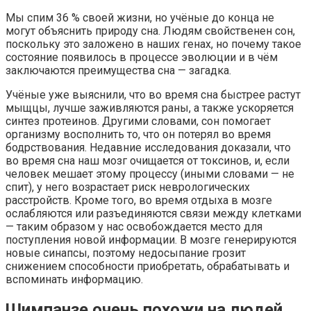
Мы спим 36 % своей жизни, но учёные до конца не
могут объяснить природу сна. Людям свойственен сон,
поскольку это заложено в наших генах, но почему такое
состояние появилось в процессе эволюции и в чём
заключаются преимущества сна — загадка.
Учёные уже выяснили, что во время сна быстрее растут
мыщцы, лучше заживляются раны, а также ускоряется
синтез протеинов. Другими словами, сон помогает
организму восполнить то, что он потерял во время
бодрствования. Недавние исследования доказали, что
во время сна наш мозг очищается от токсинов, и, если
человек мешает этому процессу (иными словами — не
спит), у него возрастает риск неврологических
расстройств. Кроме того, во время отдыха в мозге
ослабляются или разъединяются связи между клетками
— таким образом у нас освобождается место для
поступления новой информации. В мозге генерируются
новые синапсы, поэтому недосыпание грозит
снижением способности приобретать, обрабатывать и
вспоминать информацию.
Шимпанзе очень похожи на людей