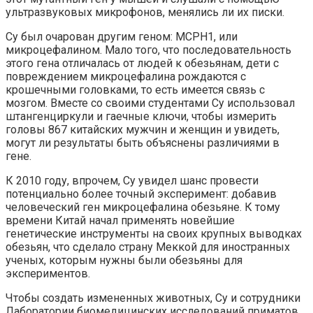
ультразвуковых микрофонов, менялись ли их писки.
Су был очарован другим геном: MCPH1, или
микроцефалином. Мало того, что последовательность
этого гена отличалась от людей к обезьянам, дети с
повреждением микроцефалина рождаются с
крошечными головками, то есть имеется связь с
мозгом. Вместе со своими студентами Су использовал
штангенциркули и гаечные ключи, чтобы измерить
головы 867 китайских мужчин и женщин и увидеть,
могут ли результаты быть объяснены различиями в
гене.
К 2010 году, впрочем, Су увидел шанс провести
потенциально более точный эксперимент: добавив
человеческий ген микроцефалина обезьяне. К тому
времени Китай начал применять новейшие
генетические инструменты на своих крупных выводках
обезьян, что сделало страну Меккой для иностранных
ученых, которым нужны были обезьяны для
экспериментов.
Чтобы создать измененных животных, Су и сотрудники
Лаборатории биомедицинских исследований приматов